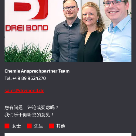
Chemie Ansprechpartner Team
Tel. +49 89 9624270
sales
@
dreibond.de
您有问题、评论或疑虑吗？
我们乐于倾听您的意见！
头衔
女士
先生
其他
名