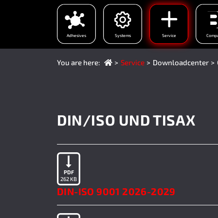
Adhesives
Systems
Service
Comp
You are here:
Service
Downloadcenter
DIN/ISO UND TISAX
PDF
262 KB
DIN-ISO 9001 2026-2029