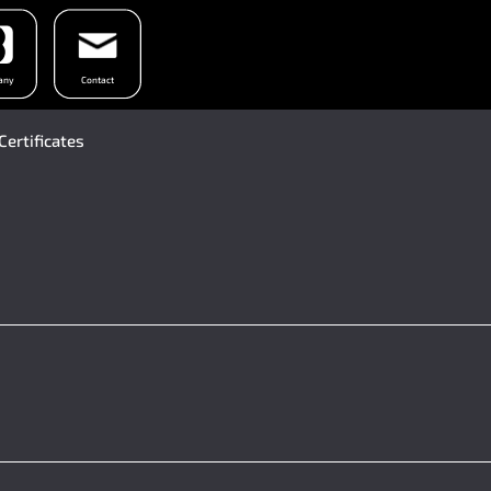
any
Contact
(current language)
Certificates