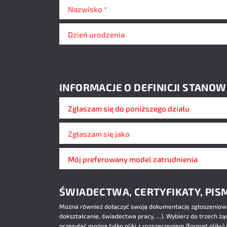
Nazwisko *
Dzień urodzenia
INFORMACJE O DEFINICJI STANOW
Dział
Zgłaszam się jako *
Model zatrudnienia
ŚWIADECTWA, CERTYFIKATY, PIS
Można również dołączyć swoją dokumentację zgłoszeniow
dokształcanie, świadectwa pracy, ...). Wybierz do trzech ż
przesyłać można tylko pliki z rozszerzeniem (format pliku) jp