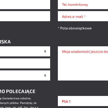
Tel. komórkowy
Adres e-mail *
* Pola obowiązkowe
ISKA
Wiadomość
MO POLECAJĄCE
Plik 1
ą (świadectwa szkolne,
Plik 1
ądanych plików. Pamiętaj, że
g, jpeg, zip, pdf, doc, docx o