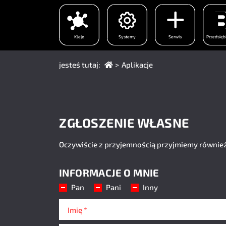
Kleje
Systemy
Serwis
Przedsięb
(Bieżąca strona)
jesteś tutaj:
Aplikacje
ZGŁOSZENIE WŁASNE
Oczywiście z przyjemnością przyjmiemy również
INFORMACJE O MNIE
Zwrot
Pan
Pani
Inny
Imię *